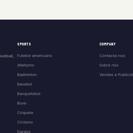
SPORTS
COMPANY
Futebol americano
Contacta-nos
ketball,
Atletismo
Sobre nós
Badminton
Vendas e Publici
Basebol
Basquetebol
Boxe
Críquete
Ciclismo
Dardos