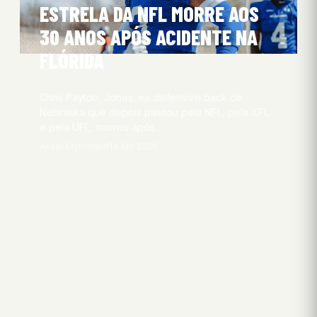
ESTRELA DA NFL MORRE AOS
30 ANOS APÓS ACIDENTE NA
FLÓRIDA
Chris Payton, Jones, ex defensive back de
Nebraska que depois passou pela NFL, pela XFL
e pela UFL, morreu após…
Aksel Kryhlmand
14 Abr 2026