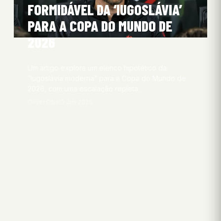
FORMIDÁVEL DA ‘IUGOSLÁVIA’
PARA A COPA DO MUNDO DE
2026
Um artigo explora um elenco hipotético da
“Iugoslávia moderna” para a Copa do Mundo de
2026, com uma escalação repleta…
Oliver Obel
3 Jun 2026