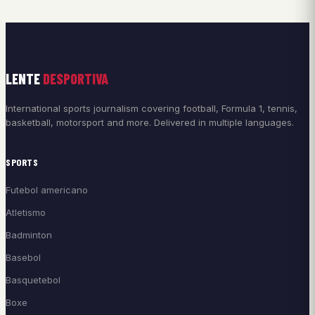
LENTE
DESPORTIVA
International sports journalism covering football, Formula 1, tennis,
basketball, motorsport and more. Delivered in multiple languages.
SPORTS
Futebol americano
Atletismo
Badminton
Basebol
Basquetebol
Boxe