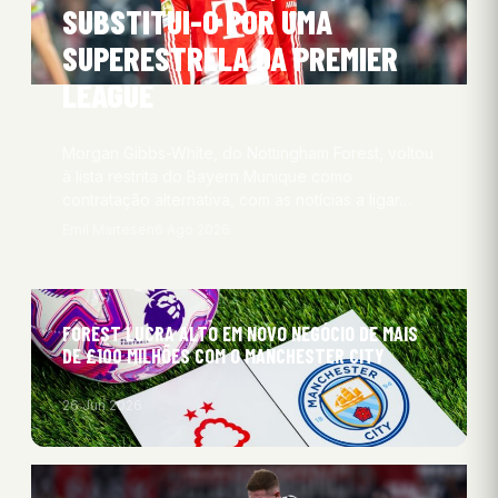
SUBSTITUI-O POR UMA
SUPERESTRELA DA PREMIER
LEAGUE
Morgan Gibbs-White, do Nottingham Forest, voltou
à lista restrita do Bayern Munique como
contratação alternativa, com as notícias a ligar…
Emil Martesen
6 Ago 2026
FOREST LUCRA ALTO EM NOVO NEGÓCIO DE MAIS
DE £100 MILHÕES COM O MANCHESTER CITY
26 Jun 2026