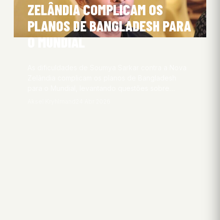
ZELÂNDIA COMPLICAM OS
PLANOS DE BANGLADESH PARA
O MUNDIAL
As dificuldades de Soumya Sarkar contra a Nova
Zelândia complicam os planos de Bangladesh
para o Mundial, levantando questões sobre…
Aksel Kryhlmand
24 Abr 2026