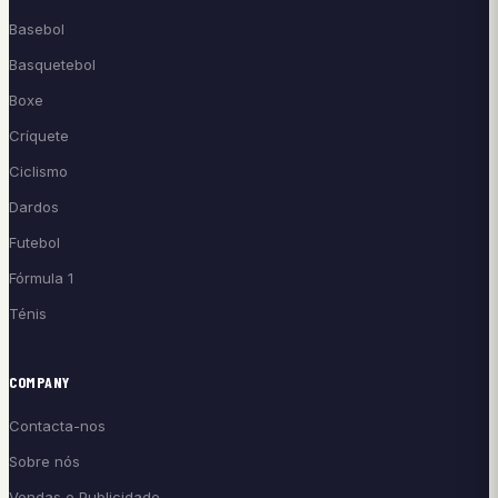
Basebol
Basquetebol
Boxe
Críquete
Ciclismo
Dardos
Futebol
Fórmula 1
Ténis
COMPANY
Contacta-nos
Sobre nós
Vendas e Publicidade