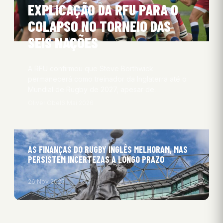
EXPLICAÇÃO DA RFU PARA O
COLAPSO NO TORNEIO DAS
SEIS NAÇÕES
A RFU confirmou que Steve Borthwick
permanecerá como treinador da Inglaterra até o
Mundial de Rugby de 2027, apesar de…
Oliver Obel
6 Mai 2026
AS FINANÇAS DO RUGBY INGLÊS MELHORAM, MAS
PERSISTEM INCERTEZAS A LONGO PRAZO
26 Nov 2025