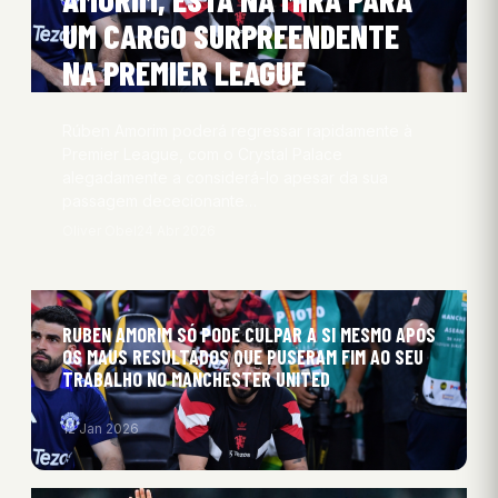
UM CARGO SURPREENDENTE
NA PREMIER LEAGUE
Rúben Amorim poderá regressar rapidamente à
Premier League, com o Crystal Palace
alegadamente a considerá-lo apesar da sua
passagem dececionante…
Oliver Obel
24 Abr 2026
RUBEN AMORIM SÓ PODE CULPAR A SI MESMO APÓS
OS MAUS RESULTADOS QUE PUSERAM FIM AO SEU
TRABALHO NO MANCHESTER UNITED
12 Jan 2026