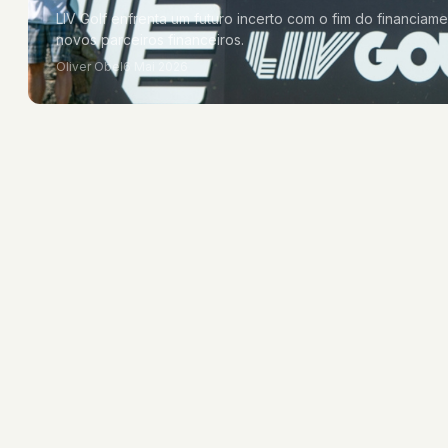
LIV Golf enfrenta um futuro incerto com o fim do financia
novos parceiros financeiros.
Oliver Obel
6 Mai 2026