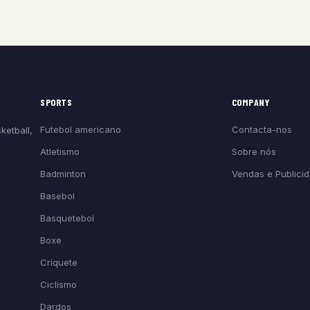
SPORTS
COMPANY
Futebol americano
Contacta-nos
ketball,
Atletismo
Sobre nós
Badminton
Vendas e Publici
Basebol
Basquetebol
Boxe
Críquete
Ciclismo
Dardos