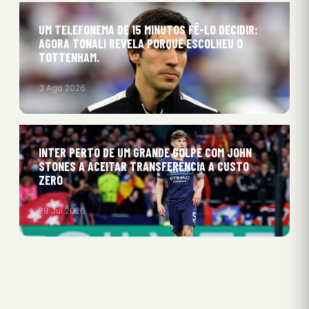
UM TELEFONEMA DE 15 MINUTOS FÊ-LO DECIDIR:
AGORA TONALI REVELA PORQUE ESCOLHEU O
TOTTENHAM.
3 Ago 2026
INTER PERTO DE UM GRANDE GOLPE COM JOHN
STONES A ACEITAR TRANSFERÊNCIA A CUSTO
ZERO
28 Jul 2026