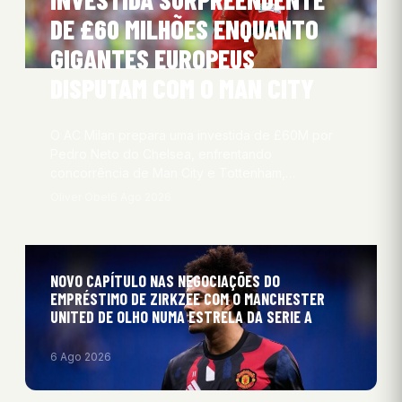
DE £60 MILHÕES ENQUANTO
GIGANTES EUROPEUS
DISPUTAM COM O MAN CITY
O AC Milan prepara uma investida de £60M por
Pedro Neto do Chelsea, enfrentando
concorrência de Man City e Tottenham,…
Oliver Obel
6 Ago 2026
NOVO CAPÍTULO NAS NEGOCIAÇÕES DO
EMPRÉSTIMO DE ZIRKZEE COM O MANCHESTER
UNITED DE OLHO NUMA ESTRELA DA SERIE A
6 Ago 2026