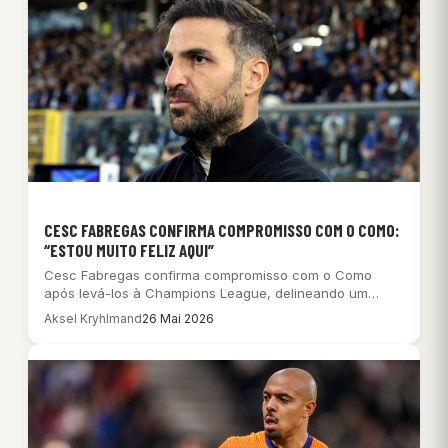
CESC FABREGAS CONFIRMA COMPROMISSO COM O COMO:
“ESTOU MUITO FELIZ AQUI”
Cesc Fabregas confirma compromisso com o Como
após levá-los à Champions League, delineando um
futuro…
Aksel Kryhlmand
26 Mai 2026