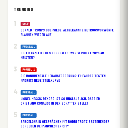
TRENDING
GOLF
DONALD TRUMPS GOLFSIEGE: ALTBEKANNTE BETRUGSVORWÜRFE
FLAMMEN WIEDER AUF
FUSSBALL
DIE FINANZELITE DES FUSSBALLS: WER VERDIENT 2026 AM M
EISTEN?
FORMEL 1
DIE MONUMENTALE HERAUSFORDERUNG: F1-FAHRER TESTEN
MADRIDS NEUE STEILKURVE
FUSSBALL
LIONEL MESSIS REKORD IST SO UNGLAUBLICH, DASS ER
CRISTIANO RONALDO IN DEN SCHATTEN STELLT
FUSSBALL
BARCELONA IN GESPRÄCHEN MIT RODRI TROTZ BESTEHENDER
SCHULDEN BEI MANCHESTER CITY