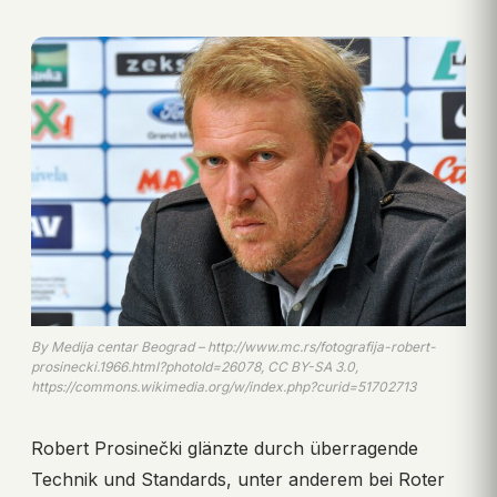
By Medija centar Beograd – http://www.mc.rs/fotografija-robert-
prosinecki.1966.html?photoId=26078, CC BY-SA 3.0,
https://commons.wikimedia.org/w/index.php?curid=51702713
Robert Prosinečki glänzte durch überragende
Technik und Standards, unter anderem bei Roter