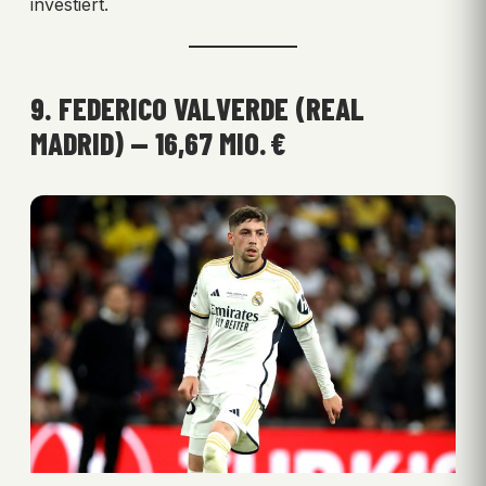
investiert.
9. FEDERICO VALVERDE (REAL
MADRID) — 16,67 MIO. €