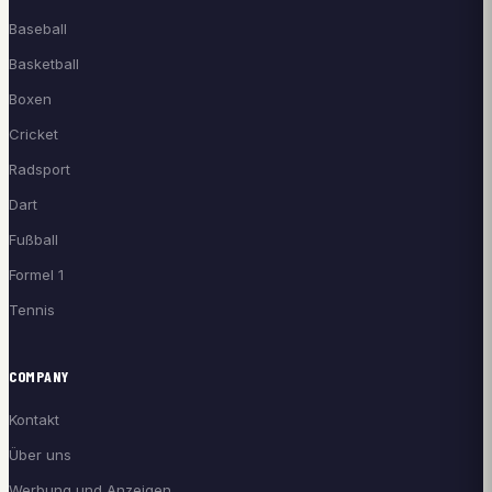
Baseball
Basketball
Boxen
Cricket
Radsport
Dart
Fußball
Formel 1
Tennis
COMPANY
Kontakt
Über uns
Werbung und Anzeigen