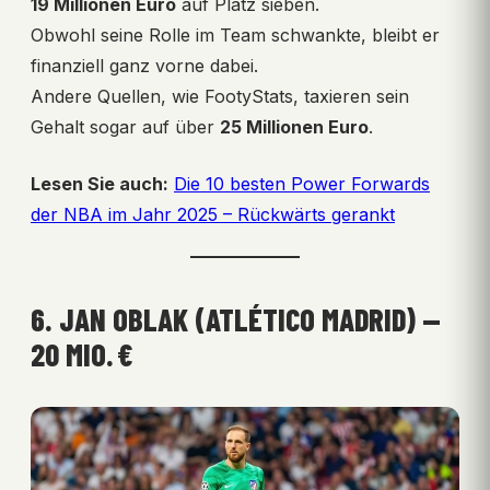
19 Millionen Euro
auf Platz sieben.
Obwohl seine Rolle im Team schwankte, bleibt er
finanziell ganz vorne dabei.
Andere Quellen, wie FootyStats, taxieren sein
Gehalt sogar auf über
25 Millionen Euro
.
Lesen Sie auch:
Die 10 besten Power Forwards
der NBA im Jahr 2025 – Rückwärts gerankt
6. JAN OBLAK (ATLÉTICO MADRID) —
20 MIO. €