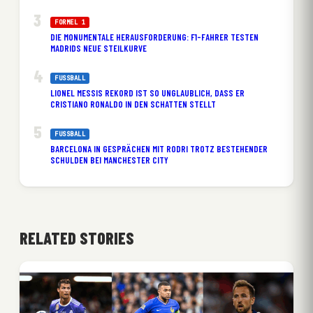
FORMEL 1
DIE MONUMENTALE HERAUSFORDERUNG: F1-FAHRER TESTEN
MADRIDS NEUE STEILKURVE
FUSSBALL
LIONEL MESSIS REKORD IST SO UNGLAUBLICH, DASS ER
CRISTIANO RONALDO IN DEN SCHATTEN STELLT
FUSSBALL
BARCELONA IN GESPRÄCHEN MIT RODRI TROTZ BESTEHENDER
SCHULDEN BEI MANCHESTER CITY
RELATED STORIES