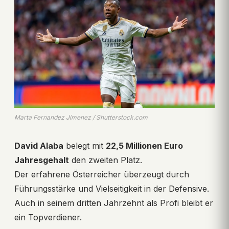
Marta Fernandez Jimenez / Shutterstock.com
David Alaba
belegt mit
22,5 Millionen Euro
Jahresgehalt
den zweiten Platz.
Der erfahrene Österreicher überzeugt durch
Führungsstärke und Vielseitigkeit in der Defensive.
Auch in seinem dritten Jahrzehnt als Profi bleibt er
ein Topverdiener.