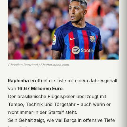
Christian Bertrand / Shutterstock.com
Raphinha
eröffnet die Liste mit einem Jahresgehalt
von
16,67 Millionen Euro
.
Der brasilianische Flügelspieler überzeugt mit
Tempo, Technik und Torgefahr – auch wenn er
nicht immer in der Startelf steht.
Sein Gehalt zeigt, wie viel Barça in offensive Tiefe