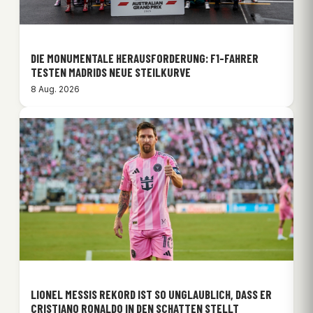
DIE MONUMENTALE HERAUSFORDERUNG: F1-FAHRER
TESTEN MADRIDS NEUE STEILKURVE
8 Aug. 2026
LIONEL MESSIS REKORD IST SO UNGLAUBLICH, DASS ER
CRISTIANO RONALDO IN DEN SCHATTEN STELLT