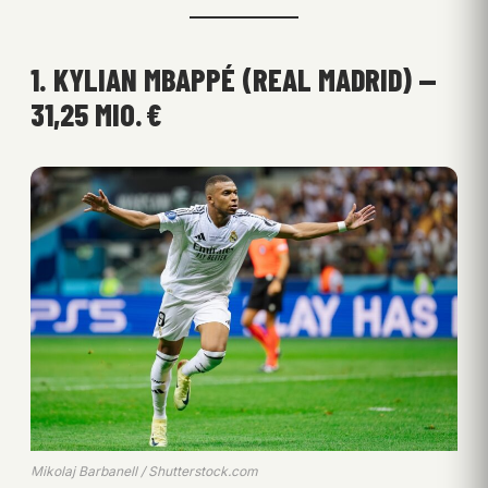
1. KYLIAN MBAPPÉ (REAL MADRID) —
31,25 MIO. €
Mikolaj Barbanell / Shutterstock.com