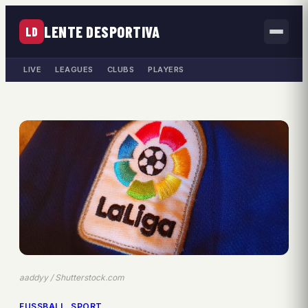
LENTE DESPORTIVA
LD
LIVE
LEAGUES
CLUBS
PLAYERS
aaddyy / Shutterstock.com
FUSSBALL
, 
SPORT