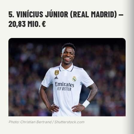
5. VINÍCIUS JÚNIOR (REAL MADRID) —
20,83 MIO. €
Photo: Christian Bertrand / Shutterstock.com