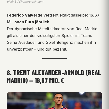
ph.FAB / Shutterstock.com
Federico Valverde
verdient exakt dasselbe:
16,67
Millionen Euro jährlich
.
Der dynamische Mittelfeldmotor von Real Madrid
gilt als einer der vielseitigsten Spieler im Team.
Seine Ausdauer und Spielintelligenz machen ihn
unverzichtbar – und gut bezahlt.
8. TRENT ALEXANDER-ARNOLD (REAL
MADRID) — 16,67 MIO. €