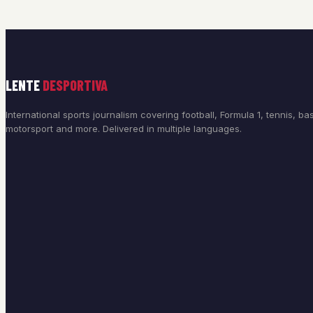
LENTE
DESPORTIVA
International sports journalism covering football, Formula 1, tennis, bas
motorsport and more. Delivered in multiple languages.