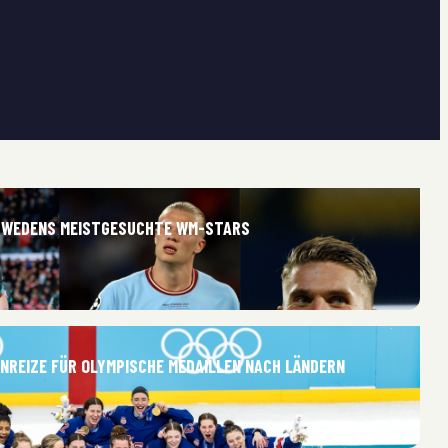
HWEDENS MEISTGESUCHTE WM-STARS
ANREIZE FÜR OLYMPISCHE MEDAILLEN NACH LÄNDERN