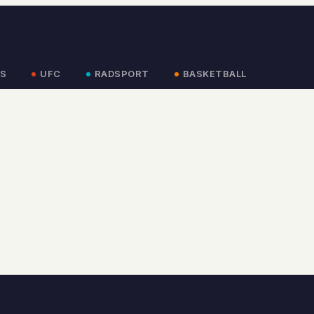
S
UFC
RADSPORT
BASKETBALL