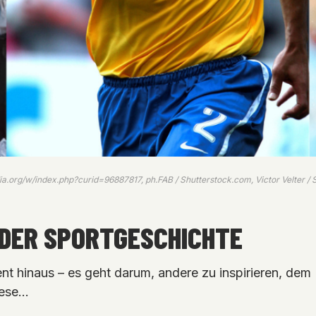
a.org/w/index.php?curid=96887817, ph.FAB / Shutterstock.com, Victor Velter /
 DER SPORTGESCHICHTE
nt hinaus – es geht darum, andere zu inspirieren, de
iese…