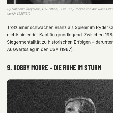
By Unknown (Keystone, U.S. Office) – File:Tony Jacklin and Ann Jones 19
curid=69857610
Trotz einer schwachen Bilanz als Spieler im Ryder 
nichtspielender Kapitän grundlegend. Zwischen 198
Siegermentalität zu historischen Erfolgen – darunter
Auswärtssieg in den USA (1987).
9. BOBBY MOORE – DIE RUHE IM STURM