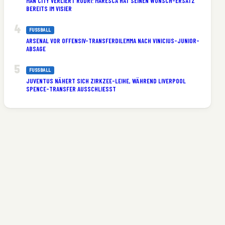
MAN CITY VERLIERT RODRI: MARESCA HAT SEINEN WUNSCH-ERSATZ
BEREITS IM VISIER
FUSSBALL
ARSENAL VOR OFFENSIV-TRANSFERDILEMMA NACH VINICIUS-JUNIOR-
ABSAGE
FUSSBALL
JUVENTUS NÄHERT SICH ZIRKZEE-LEIHE, WÄHREND LIVERPOOL
SPENCE-TRANSFER AUSSCHLIESST