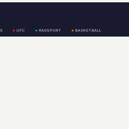
S
UFC
RADSPORT
BASKETBALL