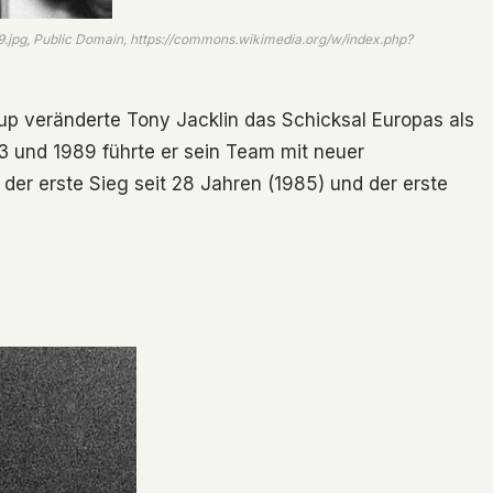
69.jpg, Public Domain, https://commons.wikimedia.org/w/index.php?
Cup veränderte Tony Jacklin das Schicksal Europas als
3 und 1989 führte er sein Team mit neuer
 der erste Sieg seit 28 Jahren (1985) und der erste