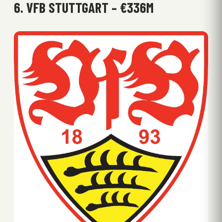
6. VFB STUTTGART – €336M