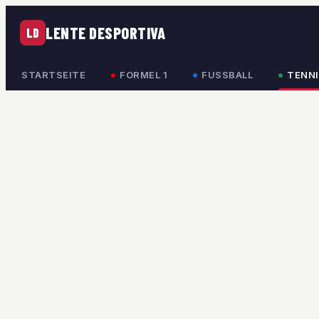
LENTE DESPORTIVA
LD
STARTSEITE
FORMEL 1
FUSSBALL
TENNI