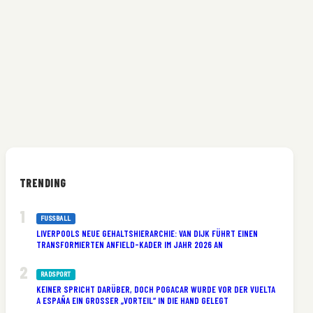
TRENDING
FUSSBALL
LIVERPOOLS NEUE GEHALTSHIERARCHIE: VAN DIJK FÜHRT EINEN
TRANSFORMIERTEN ANFIELD-KADER IM JAHR 2026 AN
RADSPORT
KEINER SPRICHT DARÜBER, DOCH POGACAR WURDE VOR DER VUELTA
A ESPAÑA EIN GROSSER „VORTEIL“ IN DIE HAND GELEGT