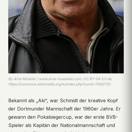
By Arne Müseler / www.arne-mueseler.com, CC BY-SA 3.0 de,
https://commons.wikimedia.org/w/index.php?curid=11563733
Bekannt als „Aki“, war Schmidt der kreative Kopf
der Dortmunder Mannschaft der 1960er Jahre. Er
gewann den Pokalsiegercup, war der erste BVB-
Spieler als Kapitän der Nationalmannschaft und