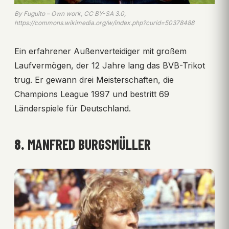
By Fuguito – Own work, CC BY-SA 3.0,
https://commons.wikimedia.org/w/index.php?curid=50378488
Ein erfahrener Außenverteidiger mit großem
Laufvermögen, der 12 Jahre lang das BVB-Trikot
trug. Er gewann drei Meisterschaften, die
Champions League 1997 und bestritt 69
Länderspiele für Deutschland.
8.
MANFRED BURGSMÜLLER