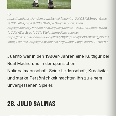
By
https://althistory.fandom.com/es/wiki/Juanito_G%C3%B3mez_(Utop
%C3%ADa_Espa%C3%B1ola) – Original publication:
https://althistory.fandom.com/es/wiki/Juanito_G%C3%B3mez_(Utop
%C3%ADa_Espa%C3%B1ola)Immediate source:
https://mexico.as.com/mexico/2017/08/23/futbol/1503490961_729151
.html, Fair use, https://en.wikipedia.org/w/index.php?curid=77769945
Juanito war in den 1980er-Jahren eine Kultfigur bei
Real Madrid und in der spanischen
Nationalmannschaft. Seine Leidenschaft, Kreativität
und starke Persönlichkeit machten ihn zu einem
unvergessenen Spieler.
28. JULIO SALINAS