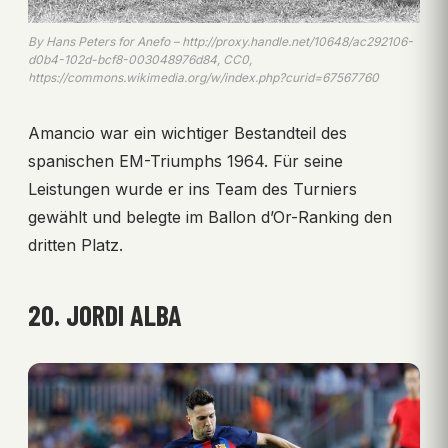
By Hans Peters for Anefo – http://proxy.handle.net/10648/ac292106-
d0b4-102d-bcf8-003048976d84, CC0,
https://commons.wikimedia.org/w/index.php?curid=67567760
Amancio war ein wichtiger Bestandteil des
spanischen EM-Triumphs 1964. Für seine
Leistungen wurde er ins Team des Turniers
gewählt und belegte im Ballon d’Or-Ranking den
dritten Platz.
20. JORDI ALBA