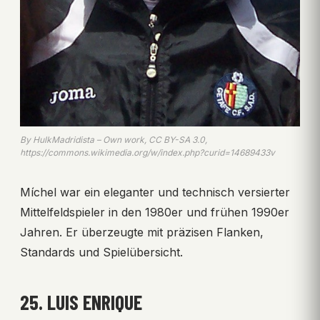
By HulkMadridista – Own work, CC BY-SA 3.0,
https://commons.wikimedia.org/w/index.php?curid=14689433v
Míchel war ein eleganter und technisch versierter
Mittelfeldspieler in den 1980er und frühen 1990er
Jahren. Er überzeugte mit präzisen Flanken,
Standards und Spielübersicht.
25. LUIS ENRIQUE