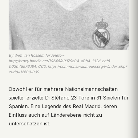
By Wim van Rossem for Anefo –
http://proxy.handle.net/10648/a9979e04-d0b4-102d-bcf8-
003048976d84, CC0, https://commons.wikimedia.org/w/index.php?
curid=126091039
Obwohl er für mehrere Nationalmannschaften
spielte, erzielte Di Stéfano 23 Tore in 31 Spielen für
Spanien. Eine Legende des Real Madrid, deren
Einfluss auch auf Länderebene nicht zu
unterschätzen ist.