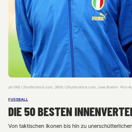
ph.FAB / Shutterstock.com, 360b / Shutterstock.com, Jose Breton- Pics Ac
FUSSBALL
DIE 50 BESTEN INNENVERTEI
Von taktischen Ikonen bis hin zu unerschütterlich