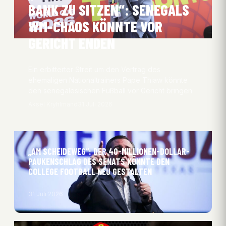
BANK ZU SITZEN“: SENEGALS
WM-CHAOS KÖNNTE VOR
GERICHT ENDEN
Ein erbitterter Streit um den Vertrag des
ehemaligen Nationaltrainers Pape Thiaw könnte
den senegalesischen Fußball vor Gericht bringen.
Aksel Kryhlmand
31 Juli 2026
„AM SCHEIDEWEG“: DER 40-MILLIONEN-DOLLAR-
PAUKENSCHLAG DES SENATS KÖNNTE DEN
COLLEGE FOOTBALL NEU GESTALTEN
31 Juli 2026