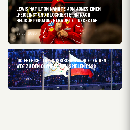
LEWIS HAMILTON NANNTE JON JONES EINEN
„FEIGLING“ UND BLOCKIERTE IHN NACH
HELIKOPTERJAGD, BEHAUPTET UFC-STAR
29 Juli 2026
IOC ERLEICHTERT RUSSISCHEN ATHLETEN DEN
WEG ZU DEN OLYMPISCHEN SPIELEN LA28
8 Juli 2026