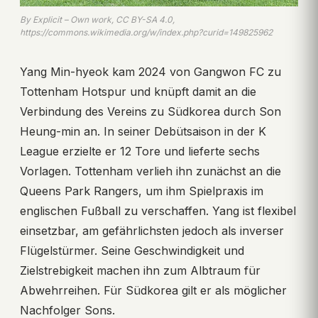
By Explicit – Own work, CC BY-SA 4.0,
https://commons.wikimedia.org/w/index.php?curid=149825962
Yang Min-hyeok kam 2024 von Gangwon FC zu
Tottenham Hotspur und knüpft damit an die
Verbindung des Vereins zu Südkorea durch Son
Heung-min an. In seiner Debütsaison in der K
League erzielte er 12 Tore und lieferte sechs
Vorlagen. Tottenham verlieh ihn zunächst an die
Queens Park Rangers, um ihm Spielpraxis im
englischen Fußball zu verschaffen. Yang ist flexibel
einsetzbar, am gefährlichsten jedoch als inverser
Flügelstürmer. Seine Geschwindigkeit und
Zielstrebigkeit machen ihn zum Albtraum für
Abwehrreihen. Für Südkorea gilt er als möglicher
Nachfolger Sons.