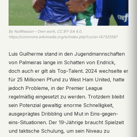
By NullReason – Own work, CC BY-SA 4.0,
https://commons.wikimedia.org/w/index.php?curid=147325587
Luis Guilherme stand in den Jugendmannschaften
von Palmeiras lange im Schatten von Endrick,
doch auch er gilt als Top-Talent. 2024 wechselte er
für 25 Millionen Pfund zu West Ham United, hatte
jedoch Probleme, in der Premier League
regelmäßig eingesetzt zu werden. Trotzdem bleibt
sein Potenzial gewaltig: enorme Schnelligkeit,
ausgeprägtes Dribbling und Mut in Eins-gegen-
eins-Situationen. Der 19-Jährige braucht Spielzeit
und taktische Schulung, um sein Niveau zu