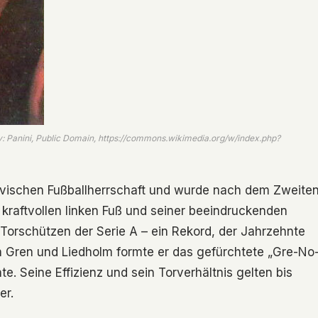
aly: Panini, Public Domain, https://commons.wikimedia.org/w/index.php?
avischen Fußballherrschaft und wurde nach dem Zweite
kraftvollen linken Fuß und seiner beeindruckenden
Torschützen der Serie A – ein Rekord, der Jahrzehnte
Gren und Liedholm formte er das gefürchtete „Gre-No
e. Seine Effizienz und sein Torverhältnis gelten bis
er.