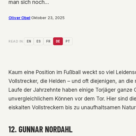
man sich noch…
Oliver Obel
·
Oktober 23, 2025
READ IN:
EN
ES
FR
DE
PT
Kaum eine Position im Fußball weckt so viel Leidens
Vollstrecker, die Helden – und oft diejenigen, an di
Laufe der Jahrzehnte haben einige Torjäger ganze G
unvergleichlichem Können vor dem Tor. Hier sind di
eiskalten Vollstreckern bis zu unaufhaltsamen Natu
12. GUNNAR NORDAHL