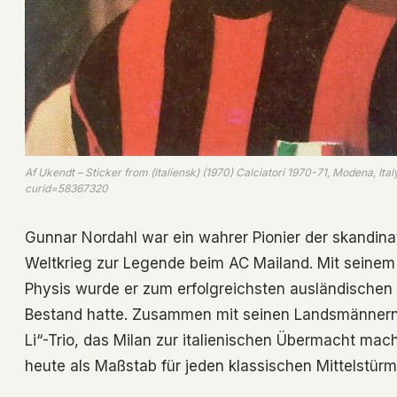
Af Ukendt – Sticker from (italiensk) (1970) Calciatori 1970-71, Modena, It
curid=58367320
Gunnar Nordahl war ein wahrer Pionier der skandin
Weltkrieg zur Legende beim AC Mailand. Mit seinem 
Physis wurde er zum erfolgreichsten ausländischen 
Bestand hatte. Zusammen mit seinen Landsmännern 
Li“-Trio, das Milan zur italienischen Übermacht macht
heute als Maßstab für jeden klassischen Mittelstürm