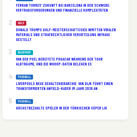
FERRAN TORRES‘ ZUKUNFT BEI BARCELONA IN DER SCHWEBE:
VERTRAGSFORDERUNGEN UND FINANZIELLE KOMPLEXITÄTEN
GOLF
DONALD TRUMPS GOLF-MEISTERSCHAFTSSIEG INMITTEN VIRALEN
MATERIALS UND STRAFRECHTLICHER VERURTEILUNG INFRAGE
GESTELLT
RADSPORT
VAN DER POEL BEREITETE POGACAR WÄHREND DER TOUR
ALBTRÄUME, UND DIE WHOOP-DATEN BELEGEN ES
FUSSBALL
LIVERPOOLS NEUE GEHALTSHIERARCHIE: VAN DIJK FÜHRT EINEN
TRANSFORMIERTEN ANFIELD-KADER IM JAHR 2026 AN
FUSSBALL
HÖCHSTBEZAHLTE SPIELER IN DER TÜRKISCHEN SÜPER LIG