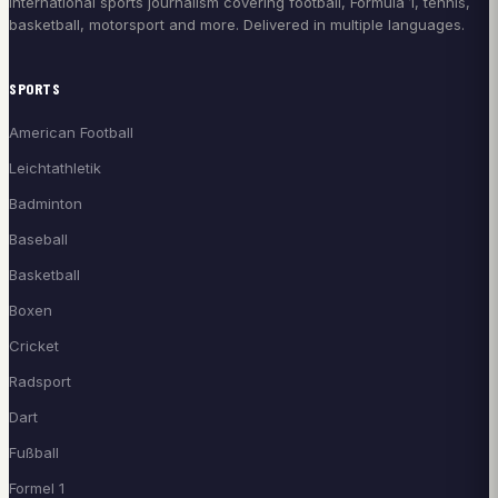
International sports journalism covering football, Formula 1, tennis,
basketball, motorsport and more. Delivered in multiple languages.
SPORTS
American Football
Leichtathletik
Badminton
Baseball
Basketball
Boxen
Cricket
Radsport
Dart
Fußball
Formel 1