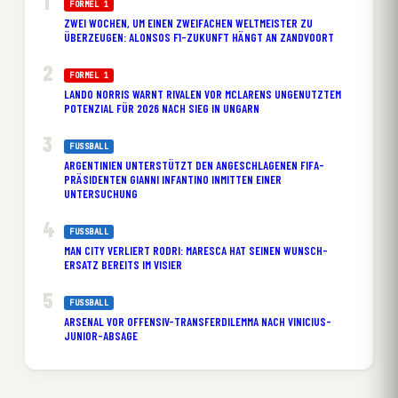
FORMEL 1
ZWEI WOCHEN, UM EINEN ZWEIFACHEN WELTMEISTER ZU
ÜBERZEUGEN: ALONSOS F1-ZUKUNFT HÄNGT AN ZANDVOORT
FORMEL 1
LANDO NORRIS WARNT RIVALEN VOR MCLARENS UNGENUTZTEM
POTENZIAL FÜR 2026 NACH SIEG IN UNGARN
FUSSBALL
ARGENTINIEN UNTERSTÜTZT DEN ANGESCHLAGENEN FIFA-
PRÄSIDENTEN GIANNI INFANTINO INMITTEN EINER
UNTERSUCHUNG
FUSSBALL
MAN CITY VERLIERT RODRI: MARESCA HAT SEINEN WUNSCH-
ERSATZ BEREITS IM VISIER
FUSSBALL
ARSENAL VOR OFFENSIV-TRANSFERDILEMMA NACH VINICIUS-
JUNIOR-ABSAGE