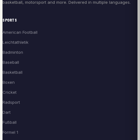
basketball, motorsport and more. Delivered in multiple languages.
SPORTS
American Football
Leichtathletik
Badminton
Baseball
Basketball
Boxen
Cricket
Radsport
Dart
Fußball
Formel 1