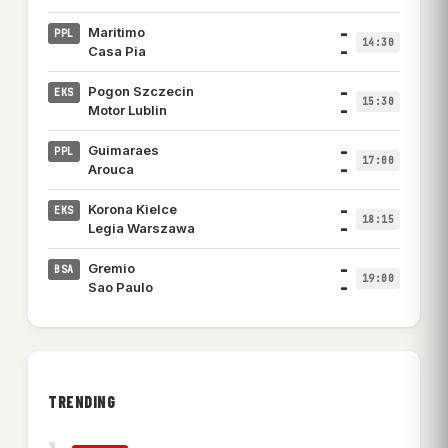
–
Maritimo
PPL
14:30
–
Casa Pia
–
Pogon Szczecin
EKS
15:30
–
Motor Lublin
–
Guimaraes
PPL
17:00
–
Arouca
–
Korona Kielce
EKS
18:15
–
Legia Warszawa
–
Gremio
BSA
19:00
–
Sao Paulo
TRENDING