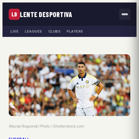
LENTE DESPORTIVA
LD
LIVE
LEAGUES
CLUBS
PLAYERS
Maciej Rogowski Photo / Shutterstock.com