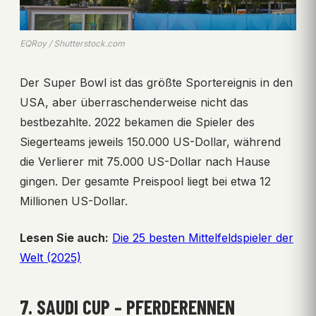
EQRoy / Shutterstock.com
Der Super Bowl ist das größte Sportereignis in den
USA, aber überraschenderweise nicht das
bestbezahlte. 2022 bekamen die Spieler des
Siegerteams jeweils 150.000 US-Dollar, während
die Verlierer mit 75.000 US-Dollar nach Hause
gingen. Der gesamte Preispool liegt bei etwa 12
Millionen US-Dollar.
Lesen Sie auch:
Die 25 besten Mittelfeldspieler der
Welt (2025)
7. SAUDI CUP – PFERDERENNEN