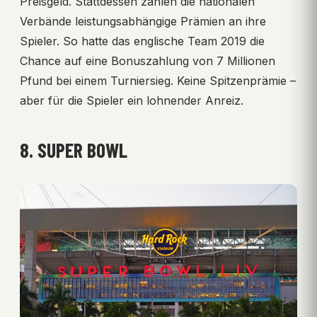
Preisgeld. Stattdessen zahlen die nationalen
Verbände leistungsabhängige Prämien an ihre
Spieler. So hatte das englische Team 2019 die
Chance auf eine Bonuszahlung von 7 Millionen
Pfund bei einem Turniersieg. Keine Spitzenprämie –
aber für die Spieler ein lohnender Anreiz.
8. SUPER BOWL