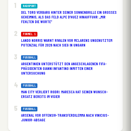
RADSPORT
DEL TORO VERBARG HINTER SEINER SONNENBRILLE EIN GROSSES G
EHEIMNIS, ALS DAS FELD ALPE D’HUEZ HINAUFFUHR: „MIR F
EHLTEN DIE WORTE“
FORMEL 1
LANDO NORRIS WARNT RIVALEN VOR MCLARENS UNGENUTZTEM
POTENZIAL FÜR 2026 NACH SIEG IN UNGARN
FUSSBALL
ARGENTINIEN UNTERSTÜTZT DEN ANGESCHLAGENEN FIFA-
PRÄSIDENTEN GIANNI INFANTINO INMITTEN EINER
UNTERSUCHUNG
FUSSBALL
MAN CITY VERLIERT RODRI: MARESCA HAT SEINEN WUNSCH-
ERSATZ BEREITS IM VISIER
FUSSBALL
ARSENAL VOR OFFENSIV-TRANSFERDILEMMA NACH VINICIUS-
JUNIOR-ABSAGE