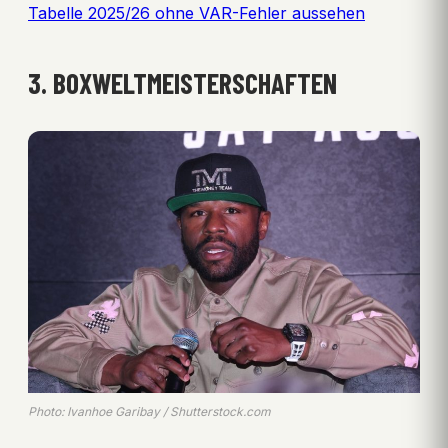
Tabelle 2025/26 ohne VAR-Fehler aussehen
3. BOXWELTMEISTERSCHAFTEN
Photo: Ivanhoe Garibay / Shutterstock.com