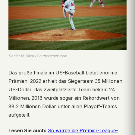
Daniel M. Silva / Shutterstock.com
Das große Finale im US-Baseball bietet enorme
Prämien. 2022 erhielt das Siegerteam 35 Millionen
US-Dollar, das zweitplatzierte Team bekam 24
Millionen. 2018 wurde sogar ein Rekordwert von
88,2 Millionen Dollar unter allen Playoff-Teams
aufgeteilt.
Lesen Sie auch:
So würde die Premier-League-