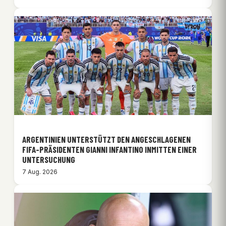
ARGENTINIEN UNTERSTÜTZT DEN ANGESCHLAGENEN
FIFA-PRÄSIDENTEN GIANNI INFANTINO INMITTEN EINER
UNTERSUCHUNG
7 Aug. 2026