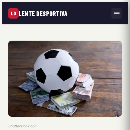
LENTE DESPORTIVA
LD
Shutterstock.com