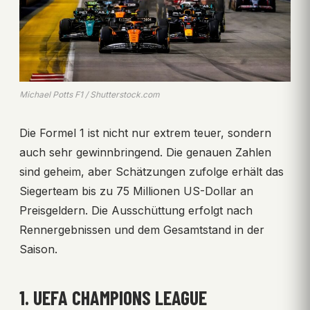
Michael Potts F1 / Shutterstock.com
Die Formel 1 ist nicht nur extrem teuer, sondern
auch sehr gewinnbringend. Die genauen Zahlen
sind geheim, aber Schätzungen zufolge erhält das
Siegerteam bis zu 75 Millionen US-Dollar an
Preisgeldern. Die Ausschüttung erfolgt nach
Rennergebnissen und dem Gesamtstand in der
Saison.
1. UEFA CHAMPIONS LEAGUE