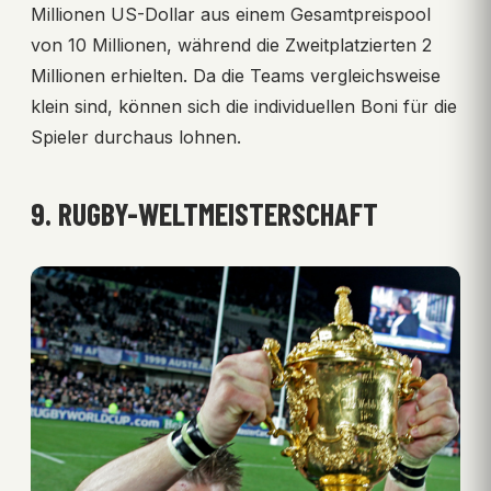
Millionen US-Dollar aus einem Gesamtpreispool
von 10 Millionen, während die Zweitplatzierten 2
Millionen erhielten. Da die Teams vergleichsweise
klein sind, können sich die individuellen Boni für die
Spieler durchaus lohnen.
9. RUGBY-WELTMEISTERSCHAFT