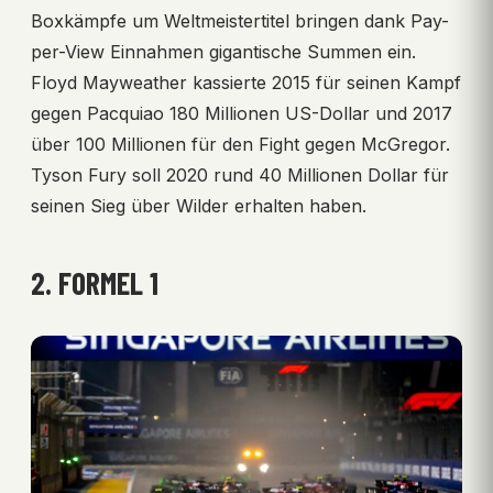
Boxkämpfe um Weltmeistertitel bringen dank Pay-
per-View Einnahmen gigantische Summen ein.
Floyd Mayweather kassierte 2015 für seinen Kampf
gegen Pacquiao 180 Millionen US-Dollar und 2017
über 100 Millionen für den Fight gegen McGregor.
Tyson Fury soll 2020 rund 40 Millionen Dollar für
seinen Sieg über Wilder erhalten haben.
2. FORMEL 1