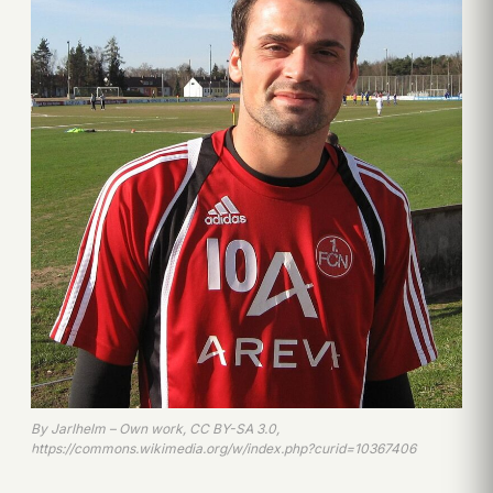
By Jarlhelm – Own work, CC BY-SA 3.0,
https://commons.wikimedia.org/w/index.php?curid=10367406