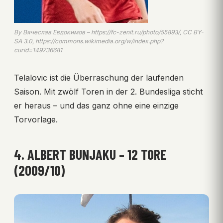
By Вячеслав Евдокимов – https://fc-zenit.ru/photo/55893/, CC BY-
SA 3.0, https://commons.wikimedia.org/w/index.php?
curid=149736681
Telalovic ist die Überraschung der laufenden
Saison. Mit zwölf Toren in der 2. Bundesliga sticht
er heraus – und das ganz ohne eine einzige
Torvorlage.
4. ALBERT BUNJAKU – 12 TORE
(2009/10)