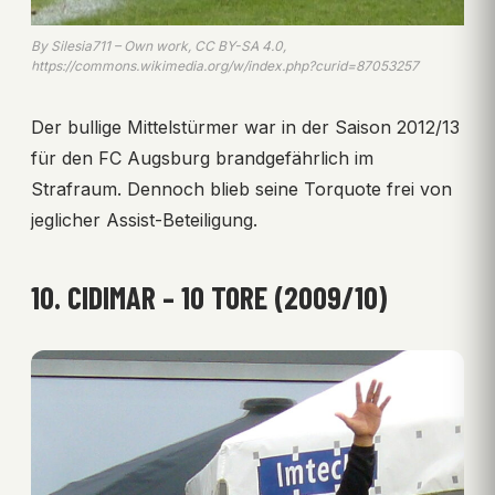
By Silesia711 – Own work, CC BY-SA 4.0,
https://commons.wikimedia.org/w/index.php?curid=87053257
Der bullige Mittelstürmer war in der Saison 2012/13
für den FC Augsburg brandgefährlich im
Strafraum. Dennoch blieb seine Torquote frei von
jeglicher Assist-Beteiligung.
10. CIDIMAR – 10 TORE (2009/10)