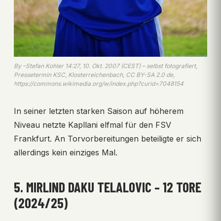
By –Stefan Kohler 14:27, 10. Okt. 2007 (CEST) – selbst fotografiert,
Pressetermin KSC, Klosterreichenbach, CC BY-SA 2.0 de,
https://commons.wikimedia.org/w/index.php?curid=7048154
In seiner letzten starken Saison auf höherem
Niveau netzte Kapllani elfmal für den FSV
Frankfurt. An Torvorbereitungen beteiligte er sich
allerdings kein einziges Mal.
5. MIRLIND DAKU TELALOVIC – 12 TORE
(2024/25)