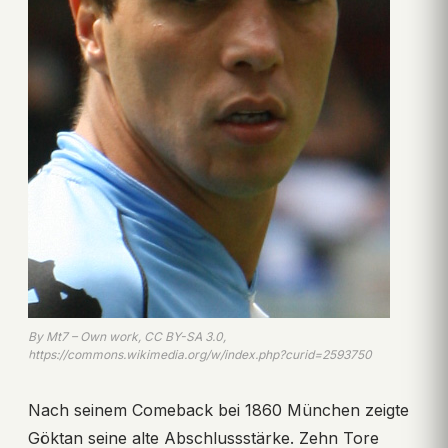
By Mt7 – Own work, CC BY-SA 3.0,
https://commons.wikimedia.org/w/index.php?curid=2593750
Nach seinem Comeback bei 1860 München zeigte
Göktan seine alte Abschlussstärke. Zehn Tore