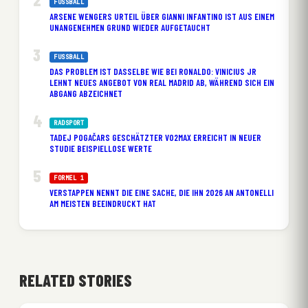
FUSSBALL
ARSENE WENGERS URTEIL ÜBER GIANNI INFANTINO IST AUS EINEM
UNANGENEHMEN GRUND WIEDER AUFGETAUCHT
FUSSBALL
DAS PROBLEM IST DASSELBE WIE BEI RONALDO: VINICIUS JR
LEHNT NEUES ANGEBOT VON REAL MADRID AB, WÄHREND SICH EIN
ABGANG ABZEICHNET
RADSPORT
TADEJ POGAČARS GESCHÄTZTER VO2MAX ERREICHT IN NEUER
STUDIE BEISPIELLOSE WERTE
FORMEL 1
VERSTAPPEN NENNT DIE EINE SACHE, DIE IHN 2026 AN ANTONELLI
AM MEISTEN BEEINDRUCKT HAT
RELATED STORIES