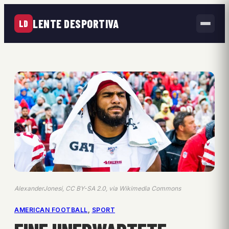
LENTE DESPORTIVA
LD
AlexanderJonesi, CC BY-SA 2.0, via Wikimedia Commons
AMERICAN FOOTBALL
, 
SPORT