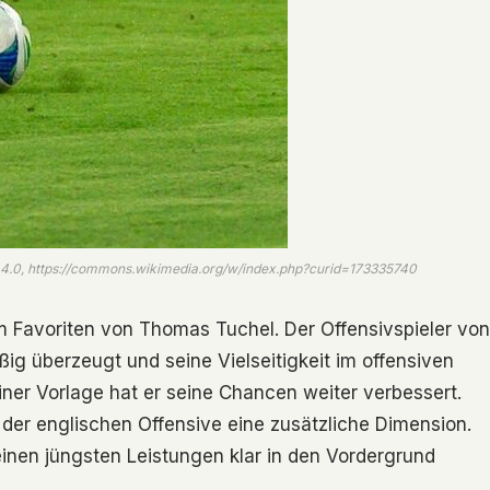
 BY 4.0, https://commons.wikimedia.org/w/index.php?curid=173335740
 Favoriten von Thomas Tuchel. Der Offensivspieler von
ßig überzeugt und seine Vielseitigkeit im offensiven
einer Vorlage hat er seine Chancen weiter verbessert.
er der englischen Offensive eine zusätzliche Dimension.
einen jüngsten Leistungen klar in den Vordergrund