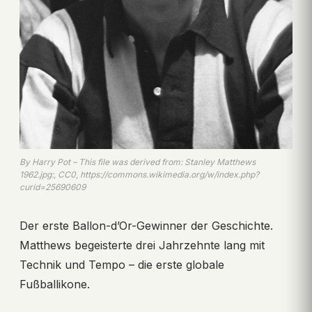
By Harry Pot – This file was derived from: Stanley Matthews
1962.jpg:, CC0, https://commons.wikimedia.org/w/index.php?
curid=25690609
Der erste Ballon-d’Or-Gewinner der Geschichte.
Matthews begeisterte drei Jahrzehnte lang mit
Technik und Tempo – die erste globale
Fußballikone.