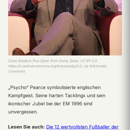
Doha Stadium Plus Qatar from Doha, Qatar, CC BY 2.0
https://creativecommons.org/licenses/by/2.0, via Wikimedia
Commons
„Psycho“ Pearce symbolisierte englischen
Kampfgeist. Seine harten Tacklings und sein
ikonischer Jubel bei der EM 1996 sind
unvergessen.
Lesen Sie auch:
Die 12 wertvollsten Fußballer der