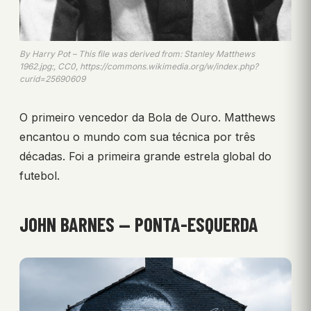
By Harry Pot – This file was derived from: Stanley Matthews
1962.jpg:, CC0, https://commons.wikimedia.org/w/index.php?
curid=25690609
O primeiro vencedor da Bola de Ouro. Matthews
encantou o mundo com sua técnica por três
décadas. Foi a primeira grande estrela global do
futebol.
JOHN BARNES — PONTA-ESQUERDA