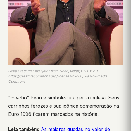
Doha Stadium Plus Qatar from Doha, Qatar, CC BY 2.0
https://creativecommons.org/licenses/by/2.0, via Wikimedia
Commons
“Psycho” Pearce simbolizou a garra inglesa. Seus
carrinhos ferozes e sua icônica comemoração na
Euro 1996 ficaram marcados na história.
Leia também:
As maiores quedas no valor de