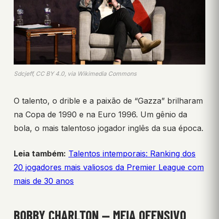
Sdcjeff, CC BY 4.0, via Wikimedia Commons
O talento, o drible e a paixão de “Gazza” brilharam
na Copa de 1990 e na Euro 1996. Um gênio da
bola, o mais talentoso jogador inglês da sua época.
Leia também:
Talentos intemporais: Ranking dos
20 jogadores mais valiosos da Premier League com
mais de 30 anos
BOBBY CHARLTON — MEIA OFENSIVO