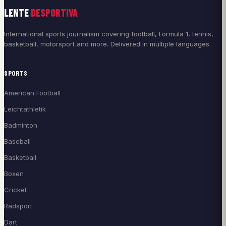
LENTE
DESPORTIVA
International sports journalism covering football, Formula 1, tennis,
basketball, motorsport and more. Delivered in multiple languages.
SPORTS
American Football
Leichtathletik
Badminton
Baseball
Basketball
Boxen
Cricket
Radsport
Dart