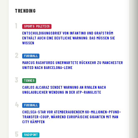
TRENDING
SPORTS POLITICS
ENTSCHULDIGUNGSBRIEF VON INFANTINO UND GRAFSTRÖM
ENTHÄLT AUCH EINE DEUTLICHE WARNUNG: DAS MÜSSEN SIE
WISSEN
FUSSBALL
MARCUS RASHFORDS UNERWARTETE RÜCKKEHR ZU MANCHESTER
UNITED NACH BARCELONA-LEIHE
TENNIS
CARLOS ALCARAZ SENDET WARNUNG AN RIVALEN NACH
UNGLAUBLICHER WENDUNG IN DER ATP-RANGLISTE
FUSSBALL
CHELSEA-STAR VOR ATEMBERAUBENDEM 60-MILLIONEN-PFUND-
TRANSFER-COUP, WÄHREND EUROPÄISCHE GIGANTEN MIT MAN
CITY KÄMPFEN
RADSPORT