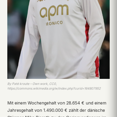
By Paté kroute – Own work, CC0,
https://commons.wikimedia.org/w/index.php?curid=164807952
Mit einem Wochengehalt von 28.654 € und einem
Jahresgehalt von 1.490.000 € zählt der dänische