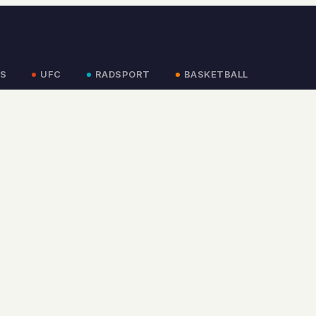
S
UFC
RADSPORT
BASKETBALL