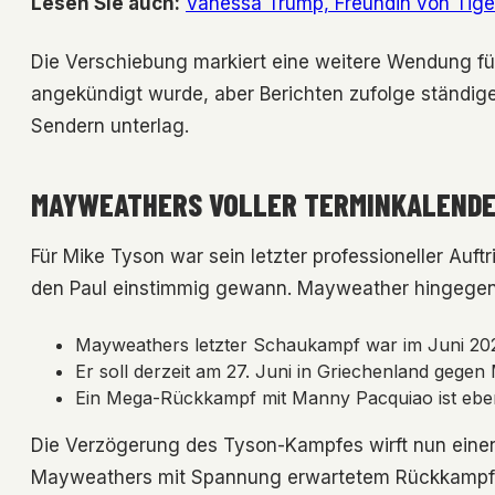
Lesen Sie auch:
Vanessa Trump, Freundin von Tige
Die Verschiebung markiert eine weitere Wendung f
angekündigt wurde, aber Berichten zufolge ständi
Sendern unterlag.
MAYWEATHERS VOLLER TERMINKALENDE
Für Mike Tyson war sein letzter professioneller Au
den Paul einstimmig gewann. Mayweather hingegen 
Mayweathers letzter Schaukampf war im Juni 2024
Er soll derzeit am 27. Juni in Griechenland gege
Ein Mega-Rückkampf mit Manny Pacquiao ist ebenf
Die Verzögerung des Tyson-Kampfes wirft nun einen
Mayweathers mit Spannung erwartetem Rückkampf 