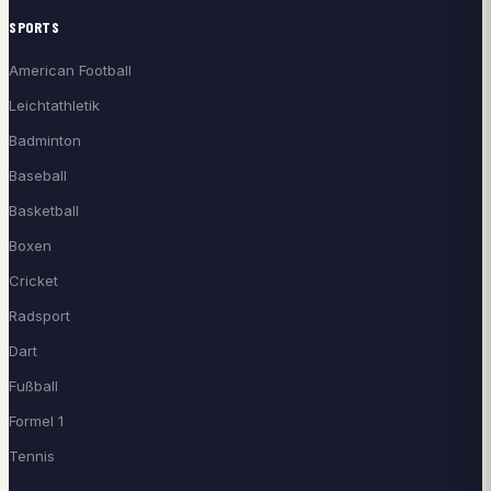
SPORTS
American Football
Leichtathletik
Badminton
Baseball
Basketball
Boxen
Cricket
Radsport
Dart
Fußball
Formel 1
Tennis