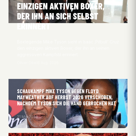
EINZIGEN AKTIVEN BOXER,
DER IHN AN SICH SELBST
ERINNERT
Boxlegende Mike Tyson sieht in Isaac ‚Pitbull‘ Cruz
den einzigen aktiven Boxer, der ihn an seinen
aggressiven Kampfstil erinnert.
Oliver Obel
6 Aug. 2026
SCHAUKAMPF MIKE TYSON GEGEN FLOYD
MAYWEATHER AUF HERBST 2026 VERSCHOBEN,
NACHDEM TYSON SICH DIE HAND GEBROCHEN HAT
21 Mai 2026