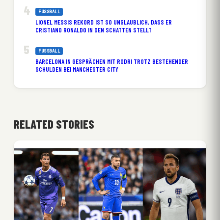
FUSSBALL
LIONEL MESSIS REKORD IST SO UNGLAUBLICH, DASS ER
CRISTIANO RONALDO IN DEN SCHATTEN STELLT
FUSSBALL
BARCELONA IN GESPRÄCHEN MIT RODRI TROTZ BESTEHENDER
SCHULDEN BEI MANCHESTER CITY
RELATED STORIES