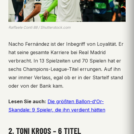
Raffaele Conti 88 / Shutterstock.com
Nacho Fernández ist der Inbegriff von Loyalität. Er
hat seine gesamte Karriere bei Real Madrid
verbracht. In 13 Spielzeiten und 70 Spielen hat er
sechs Champions-League-Titel errungen. Auf ihn
war immer Verlass, egal ob er in der Startelf stand
oder von der Bank kam.
Lesen Sie auch:
Die größten Ballon-d'Or-
Skandale: 9 Spieler, die ihn verdient hätten
2. TONI KROOS – 6 TITEL