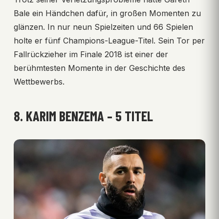
Bale ein Händchen dafür, in großen Momenten zu
glänzen. In nur neun Spielzeiten und 66 Spielen
holte er fünf Champions-League-Titel. Sein Tor per
Fallrückzieher im Finale 2018 ist einer der
berühmtesten Momente in der Geschichte des
Wettbewerbs.
8. KARIM BENZEMA – 5 TITEL