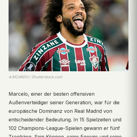
A.RICARDO / Shutterstock.com
Marcelo, einer der besten offensiven
Außenverteidiger seiner Generation, war für die
europäische Dominanz von Real Madrid von
entscheidender Bedeutung. In 15 Spielzeiten und
102 Champions-League-Spielen gewann er fünf
Trophäen. Sein Können, seine Energie und seine