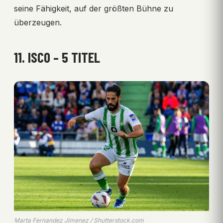
seine Fähigkeit, auf der größten Bühne zu
überzeugen.
11. ISCO – 5 TITEL
Marta Fernandez Jimenez / Shutterstock.com