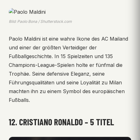
Bild: Paolo Bona / Shutterstock.com
Paolo Maldini ist eine wahre Ikone des AC Mailand
und einer der größten Verteidiger der
Fußballgeschichte. In 15 Spielzeiten und 135
Champions-League-Spielen holte er fünfmal die
Trophäe. Seine defensive Eleganz, seine
Führungsqualitäten und seine Loyalität zu Milan
machten ihn zu einem Symbol des europäischen
Fußballs.
12. CRISTIANO RONALDO – 5 TITEL