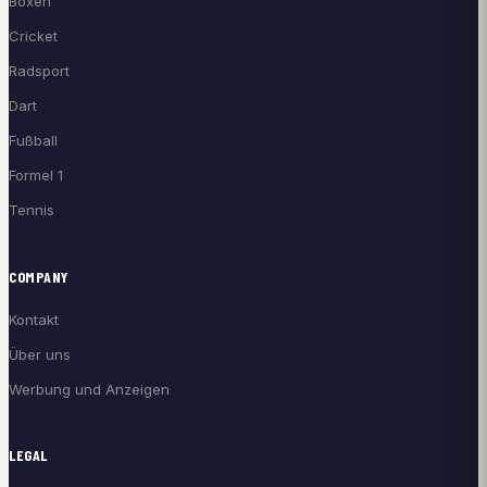
Boxen
Cricket
Radsport
Dart
Fußball
Formel 1
Tennis
COMPANY
Kontakt
Über uns
Werbung und Anzeigen
LEGAL