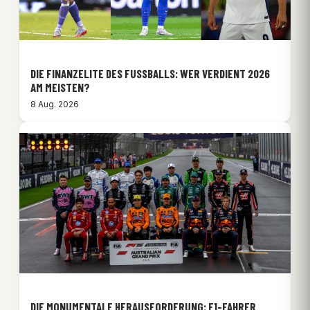
DIE FINANZELITE DES FUSSBALLS: WER VERDIENT 2026 A
M MEISTEN?
8 Aug. 2026
DIE MONUMENTALE HERAUSFORDERUNG: F1-FAHRER