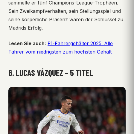
sammelte er fünf Champions-League-Trophäen.
Sein Zweikampfverhalten, sein Stellungsspiel und
seine körperliche Präsenz waren der Schlüssel zu
Madrids Erfolg.
Lesen Sie auch:
F1-Fahrergehälter 2025: Alle
Fahrer vom niedrigsten zum höchsten Gehalt
6. LUCAS VÁZQUEZ – 5 TITEL