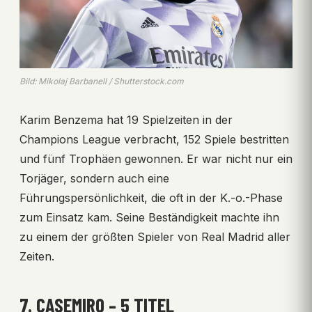
Bild: Mikolaj Barbanell / Shutterstock.com
Karim Benzema hat 19 Spielzeiten in der
Champions League verbracht, 152 Spiele bestritten
und fünf Trophäen gewonnen. Er war nicht nur ein
Torjäger, sondern auch eine
Führungspersönlichkeit, die oft in der K.-o.-Phase
zum Einsatz kam. Seine Beständigkeit machte ihn
zu einem der größten Spieler von Real Madrid aller
Zeiten.
7. CASEMIRO – 5 TITEL