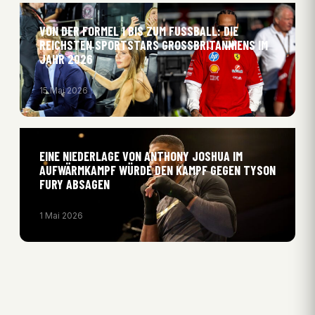
VON DER FORMEL 1 BIS ZUM FUSSBALL: DIE R
EICHSTEN SPORTSTARS GROSSBRITANNIENS IM JA
HR 2026
15 Mai 2026
EINE NIEDERLAGE VON ANTHONY JOSHUA IM
AUFWÄRMKAMPF WÜRDE DEN KAMPF GEGEN TYSON
FURY ABSAGEN
1 Mai 2026