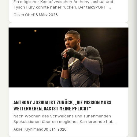
Ein möglicher Kampf zwischen Anthony Joshua und
Tyson Fury könnte näher rücken. Der talkSPORT-
Reporter Gareth…
Oliver Obel
16 März 2026
ANTHONY JOSHUA IST ZURÜCK, „DIE MISSION MUSS
WEITERGEHEN, DAS IST MEINE PFLICHT“
Nach Wochen des Schweigens und zunehmenden
Spekulationen über ein mögliches Karriereende hat
Anthony Joshua erstmals…
Aksel Kryhlmand
30 Jan. 2026