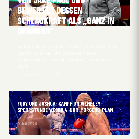
BEWERTET DESSEN
SCHLAGKRAFT ALS „GANZ IN
ORDNUNG“
Anthony Joshua reflektiert über seinen K.o.-Sieg
gegen Jake Paul und bewertet dessen
Schlagkraft als „ganz in Ordnung“, während er
seine…
Oliver Obel
25 Juli 2026
FURY UND JOSHUA: KAMPF UM WEMBLEY-
SPERRSTUNDE WEGEN 4-UHR-MORGENS-PLAN
9 Juli 2026