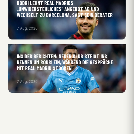
RODRI LEHNT REAL MADRIDS
„UNWIDERSTEHLICHES“ ANGEBOT AB UND
WECHSELT ZU BARCELONA, SAGT SEIN BERATER
7 Aug. 2026
INSIDER BERICHTEN: NEUER KLUB STEIGT INS
RENNEN UM RODRI EIN, WÄHREND DIE GESPRÄCHE
MIT REAL MADRID STOCKEN
7 Aug. 2026