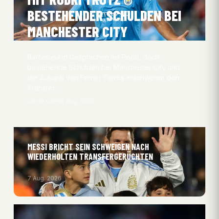
BESTEHENDER SCHULDEN BEI
MANCHESTER CITY
Barcelona in Gesprächen mit Rodri, doch
bestehende Schulden bei Manchester City und
die Zukunft von Ferran Torres erschweren den
Transfer.
Oliver Obel
8 Aug. 2026
MESSI BRICHT SEIN SCHWEIGEN NACH
WIEDERHOLTEN TRANSFERGERÜCHTEN
7 Aug. 2026