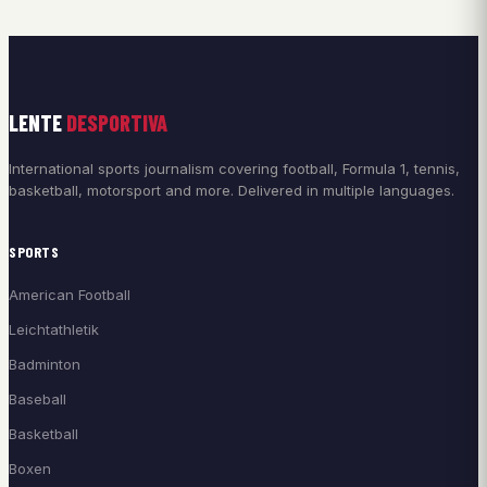
LENTE
DESPORTIVA
International sports journalism covering football, Formula 1, tennis,
basketball, motorsport and more. Delivered in multiple languages.
SPORTS
American Football
Leichtathletik
Badminton
Baseball
Basketball
Boxen