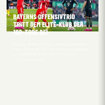
BAYERNS OFFENSIVTRIO
TRITT DEM ELITE-KLUB DER
100-TORE BEI
Bayerns Offensivtrio Kane, Olise und Diaz hat in
dieser Saison die 100-Tore-Marke geknackt und
sich damit in die Geschichtsbücher des…
Oliver Obel
6 Mai 2026