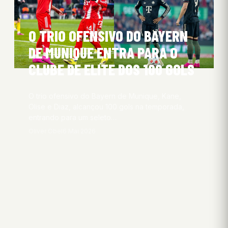
O TRIO OFENSIVO DO BAYERN
DE MUNIQUE ENTRA PARA O
CLUBE DE ELITE DOS 100 GOLS
O trio ofensivo do Bayern de Munique, Kane,
Olise e Diaz, alcançou 100 gols na temporada,
entrando para um seleto…
Oliver Obel
6 Mai 2026