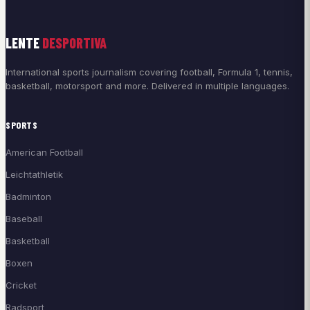
LENTE
DESPORTIVA
International sports journalism covering football, Formula 1, tennis,
basketball, motorsport and more. Delivered in multiple languages.
SPORTS
American Football
Leichtathletik
Badminton
Baseball
Basketball
Boxen
Cricket
Radsport