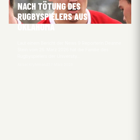
NACH TÖTUNG DES
RUGBYSPIELERS AUS
OKLAHOMA
Laut einem Bericht der News 9 Reporterin Deanne
Stein vom 26. März 2026 hat die Familie des
Rugbyspielers der University…
Aksel Kryhlmand
27 März 2026