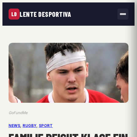
LENTE DESPORTIVA
LD
GoFundMe
NEWS
, 
RUGBY
, 
SPORT