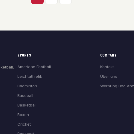
SPORTS
COMPANY
American Football
Kontakt
ketball,
Leichtathletik
Über uns
Badminton
Werbung und Anz
Baseball
Basketball
Boxen
Cricket
Radsport