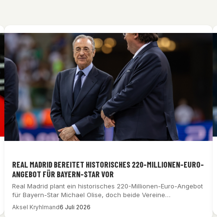
REAL MADRID BEREITET HISTORISCHES 220-MILLIONEN-EURO-
ANGEBOT FÜR BAYERN-STAR VOR
Real Madrid plant ein historisches 220-Millionen-Euro-Angebot
für Bayern-Star Michael Olise, doch beide Vereine
dementieren jeglichen…
Aksel Kryhlmand
6 Juli 2026