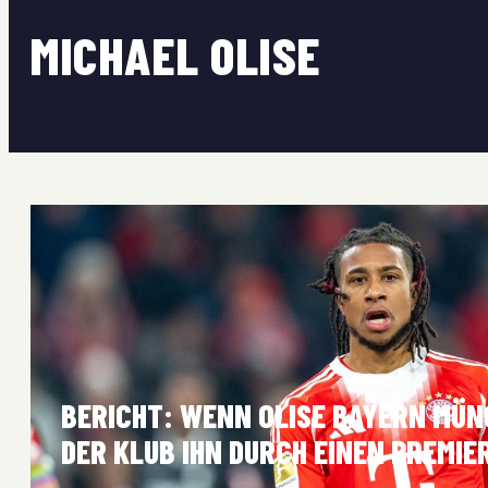
MICHAEL OLISE
BERICHT: WENN OLISE BAYERN MÜN
DER KLUB IHN DURCH EINEN PREMI