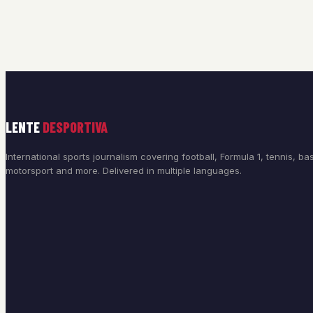
LENTE
DESPORTIVA
International sports journalism covering football, Formula 1, tennis, bas
motorsport and more. Delivered in multiple languages.