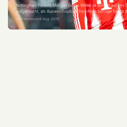
Nottingham Forests Morgan Gibbs-White ist erneut auf der
aufgetaucht, als Ausweichoption. Berichten zufolge hängt 
Emil Martesen
6 Aug. 2026