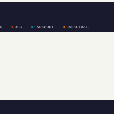
S
UFC
RADSPORT
BASKETBALL