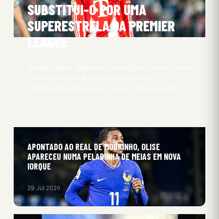
SUBSTITUI-O POR UMA
SUPERESTRELA DA PREMIER
LEAGUE
Morgan Gibbs-White, do Nottingham Forest, voltou
à lista restrita do Bayern Munique como
contratação alternativa, com as notícias a ligar…
Emil Martesen
6 Ago 2026
APONTADO AO REAL DE MOURINHO, OLISE
APARECEU NUMA PELADINHA DE MEIAS EM NOVA
IORQUE
29 Jul 2026