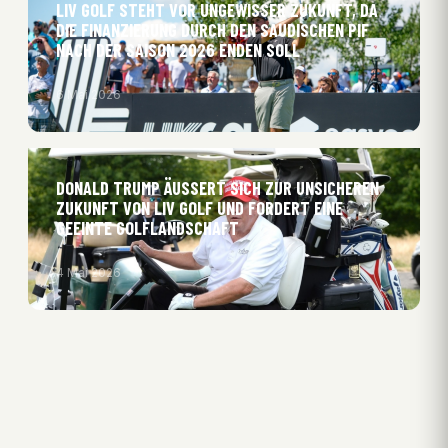
LIV GOLF STEHT VOR UNGEWISSER ZUKUNFT, DA
DIE FINANZIERUNG DURCH DEN SAUDISCHEN PIF
NACH DER SAISON 2026 ENDEN SOLL
6 Mai 2026
DONALD TRUMP ÄUSSERT SICH ZUR UNSICHEREN Z
UKUNFT VON LIV GOLF UND FORDERT EINE G
EEINTE GOLFLANDSCHAFT
4 Mai 2026