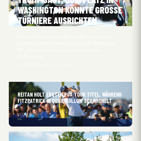
WASHINGTON KÖNNTE GROSSE T
URNIERE AUSRICHTEN
Präsident Trump schlägt vor, den öffentlichen
Golfplatz East Potomac Golf Links in Washington
D.C. zu einem Austragungsort für große
Golfturniere…
Aksel Kryhlmand
30 Juni 2026
REITAN HOLT ERSTEN PGA TOUR TITEL, WÄHREND
FITZPATRICK IN QUAIL HOLLOW SCHWÄCHELT
11 Mai 2026