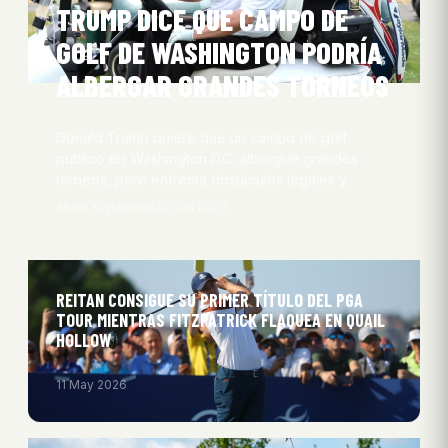
TRUMP DICE QUE CAMPO DE
GOLF DE WASHINGTON PODRÍA
ALBERGAR GRANDES TORNEOS
Donald Trump quiere que un campo de golf
público en Washington D.C. albergue grandes
torneos, pero enfrenta obstáculos legales y…
Aksel Kryhlmand
30 Jun 2026
REITAN CONSIGUE SU PRIMER TÍTULO DEL PGA
TOUR MIENTRAS FITZPATRICK FLAQUEA EN QUAIL
HOLLOW
11 May 2026