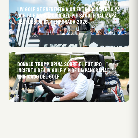
LIV GOLF SE ENFRENTA A UN FUTURO INCIERTO YA
QUE LA FINANCIACIÓN DEL PIF SAUDÍ FINALIZARÁ
DESPUÉS DE LA TEMPORADA 2026
6 May 2026
DONALD TRUMP OPINA SOBRE EL FUTURO
INCIERTO DE LIV GOLF Y PIDE UN PANORAMA
UNIFICADO DEL GOLF
4 May 2026