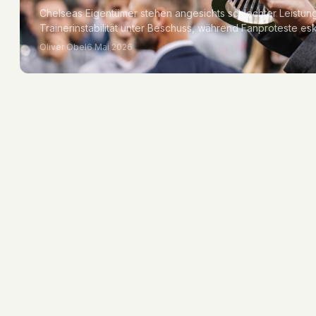
Chelseas Eigentümer stehen angesichts schlechter Leistunge
Trainerinstabilität unter Beschuss, während Fanproteste es
Oliver Obel
6 Mai 2026