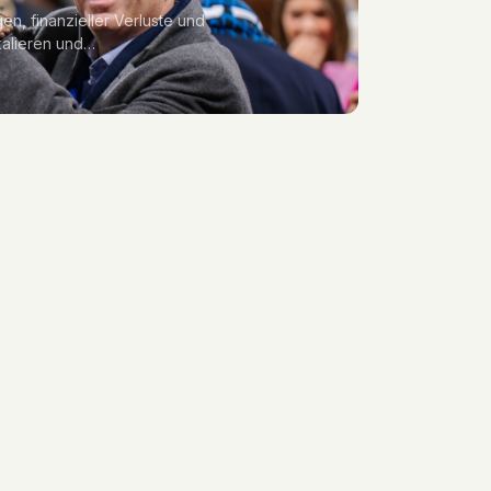
n, finanzieller Verluste und
kalieren und…