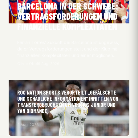
BARCELONA IN DER SCHWEBE:
VERTRAGSFORDERUNGEN UND
FINANZIELLE KOMPLEXITÄTEN
Ferran Torres‘ Zukunft bei Barcelona ist ungewiss,
da er Vertragsforderungen stellt und der Klub mit
finanziellen Komplexitäten und einer möglichen…
Oliver Obel
6 Aug. 2026
ROC NATION SPORTS VERURTEILT „GEFÄLSCHTE
UND SCHÄDLICHE INFORMATIONEN“ INMITTEN VON
TRANSFERGERÜCHTEN UM VINICIUS JUNIOR UND
YAN DIOMANDE
4 Aug. 2026