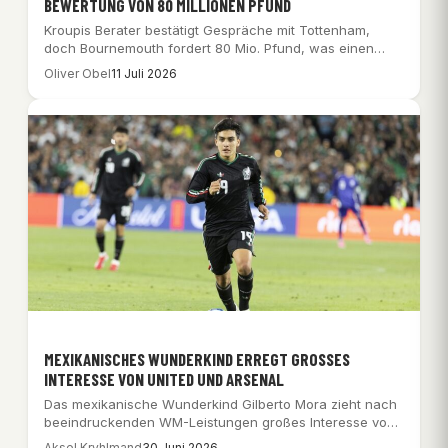
EWERTUNG VON 80 MILLIONEN PFUND
Kroupis Berater bestätigt Gespräche mit Tottenham,
doch Bournemouth fordert 80 Mio. Pfund, was einen
Transfer…
Oliver Obel
11 Juli 2026
MEXIKANISCHES WUNDERKIND ERREGT GROSSES I
NTERESSE VON UNITED UND ARSENAL
Das mexikanische Wunderkind Gilberto Mora zieht nach
beeindruckenden WM-Leistungen großes Interesse von
Top-Klubs wie Manchester…
Aksel Kryhlmand
30 Juni 2026