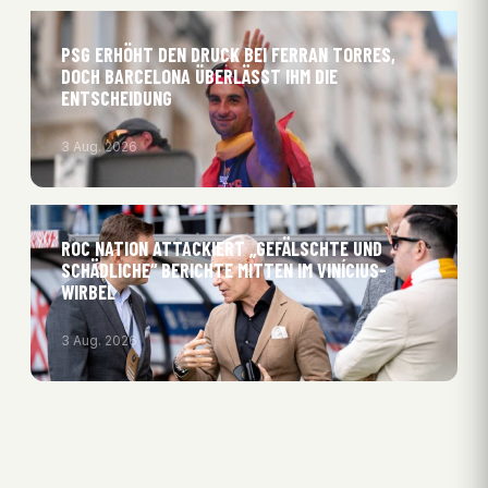
PSG ERHÖHT DEN DRUCK BEI FERRAN TORRES,
DOCH BARCELONA ÜBERLÄSST IHM DIE
ENTSCHEIDUNG
3 Aug. 2026
ROC NATION ATTACKIERT „GEFÄLSCHTE UND
SCHÄDLICHE“ BERICHTE MITTEN IM VINÍCIUS-
WIRBEL
3 Aug. 2026