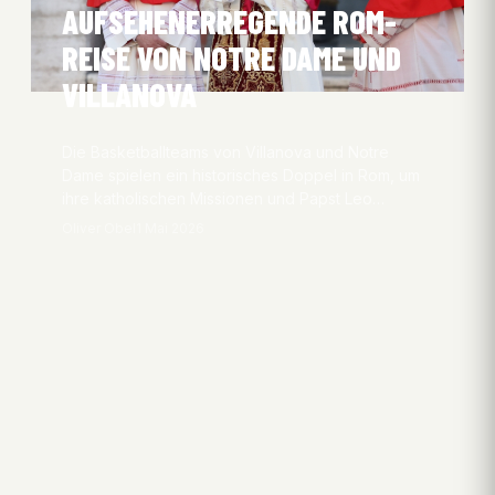
AUFSEHENERREGENDE ROM-
REISE VON NOTRE DAME UND
VILLANOVA
Die Basketballteams von Villanova und Notre
Dame spielen ein historisches Doppel in Rom, um
ihre katholischen Missionen und Papst Leo…
Oliver Obel
1 Mai 2026