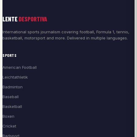
LENTE
DESPORTIVA
International sports journalism covering football, Formula 1, tennis,
basketball, motorsport and more. Delivered in multiple languages.
SPORTS
American Football
Leichtathletik
Badminton
Baseball
Basketball
Boxen
Cricket
Radsport