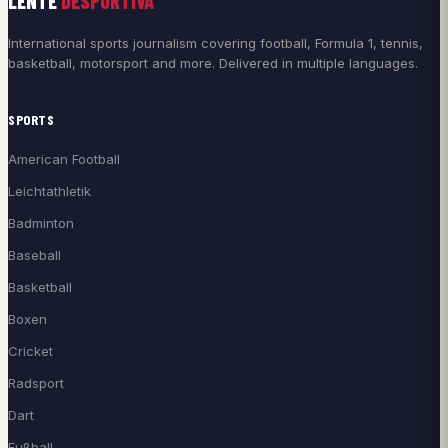
LENTE
DESPORTIVA
International sports journalism covering football, Formula 1, tennis,
basketball, motorsport and more. Delivered in multiple languages.
SPORTS
American Football
Leichtathletik
Badminton
Baseball
Basketball
Boxen
Cricket
Radsport
Dart
Fußball